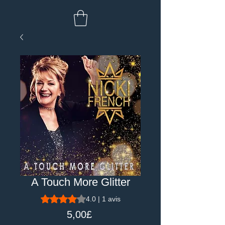
A Touch More Glitter
La note est de 4.0 sur cinq étoiles selon 1 avis
4.0 | 1 avis
Price
5,00£