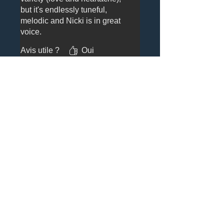
but it's endlessly tuneful,
melodic and Nicki is in great
voice.
Avis utile ?
Oui
A very easy album to listen to.