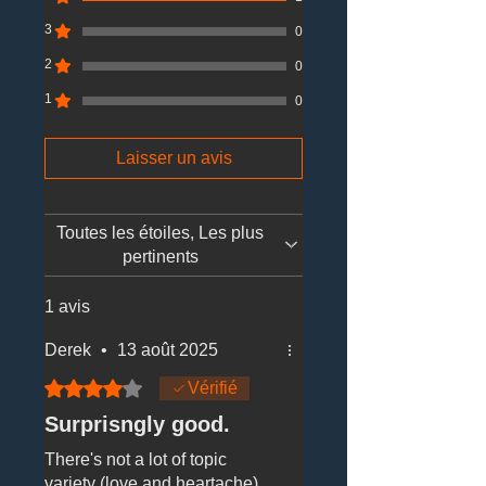
3
0
2
0
1
0
Laisser un avis
Toutes les étoiles, Les plus
pertinents
1 avis
Derek
•
13 août 2025
Noté 4 sur 5.
Vérifié
Surprisngly good.
There's not a lot of topic
variety (love and heartache),