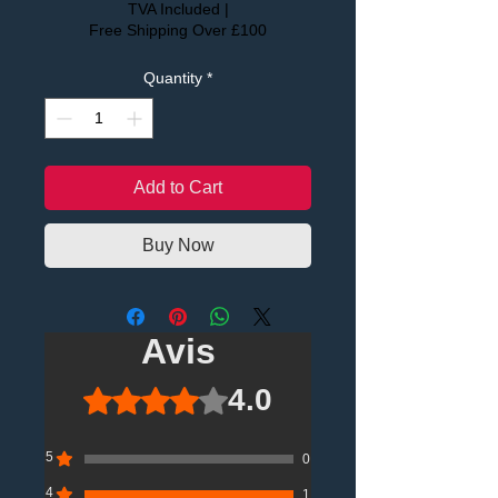
TVA Included
|
Free Shipping Over £100
Quantity
*
Add to Cart
Buy Now
Avis
4.0
Noté 4 sur 5.
5
0
4
1