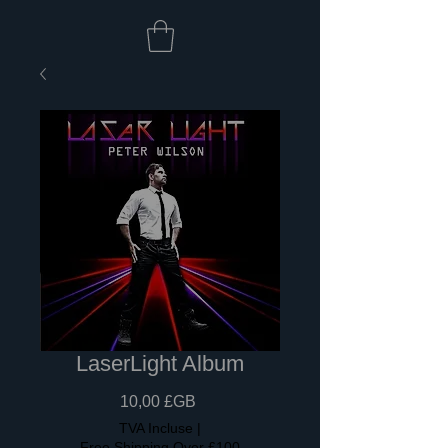
LaserLight Album
Prix
10,00 £GB
TVA Incluse
|
Free Shipping Over £100