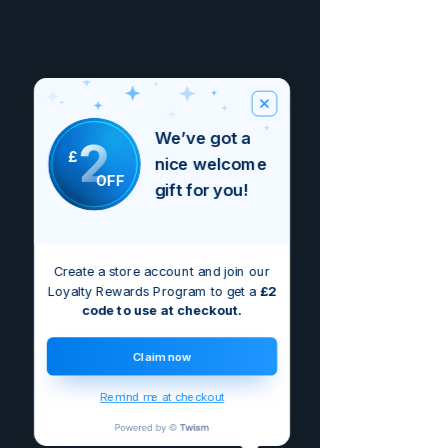
We’ve got a
2
£
nice welcome
OFF
gift for you!
Create a store account and join our
Loyalty Rewards Program to get a
£2
code to use at checkout.
Claim now
Remind me at checkout