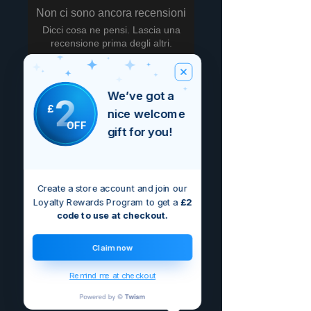
Non ci sono ancora recensioni
Dicci cosa ne pensi. Lascia una
recensione prima degli altri.
Lascia una recensione
We’ve got a
2
£
nice welcome
OFF
gift for you!
Create a store account and join our
Loyalty Rewards Program to get a
£2
code to use at checkout.
Claim now
Remind me at checkout