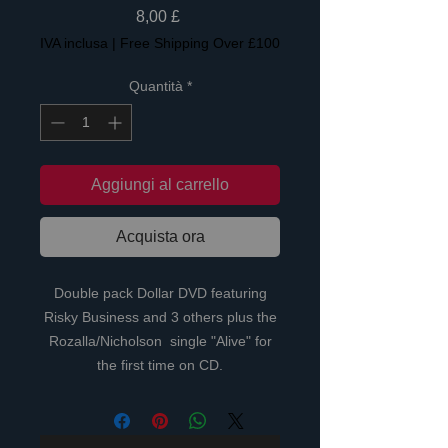
Prezzo
8,00 £
IVA inclusa
|
Free Shipping Over £100
Quantità
*
Aggiungi al carrello
Acquista ora
Double pack Dollar DVD featuring
Risky Business and 3 others plus the
Rozalla/Nicholson single "Alive" for
the first time on CD.