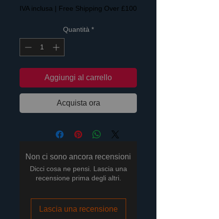
IVA inclusa
|
Free Shipping Over £100
Quantità
*
Aggiungi al carrello
Acquista ora
Non ci sono ancora recensioni
Dicci cosa ne pensi. Lascia una
recensione prima degli altri.
Lascia una recensione