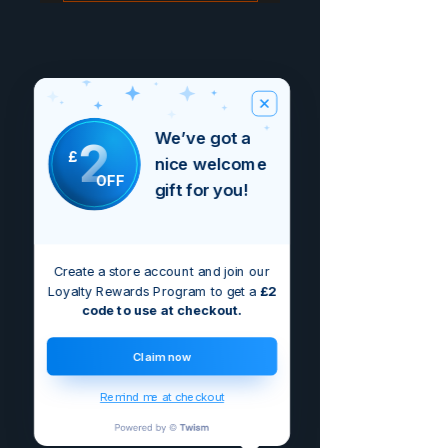
We’ve got a
2
£
nice welcome
OFF
gift for you!
Create a store account and join our
Loyalty Rewards Program to get a
£2
code to use at checkout.
Claim now
Remind me at checkout