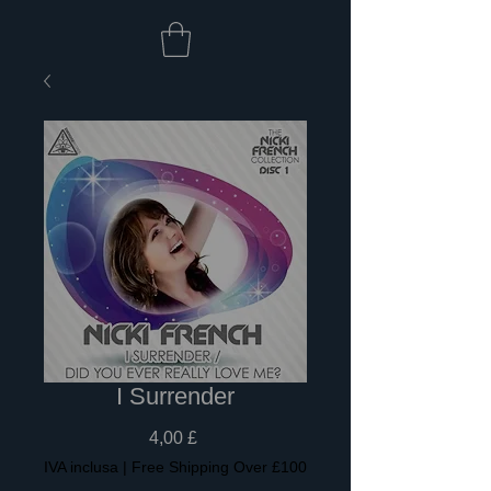
I Surrender
Prezzo
4,00 £
IVA inclusa
|
Free Shipping Over £100