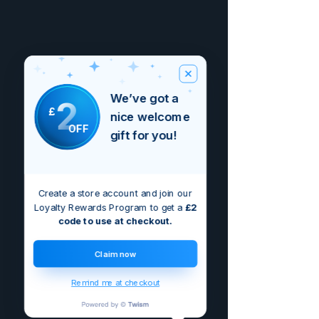
We’ve got a
2
£
nice welcome
OFF
gift for you!
Create a store account and join our
Loyalty Rewards Program to get a
£2
code to use at checkout.
Claim now
Remind me at checkout