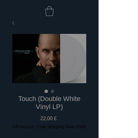
Touch (Double White
Vinyl LP)
Prezzo
22,00 £
IVA inclusa
|
Free Shipping Over £100