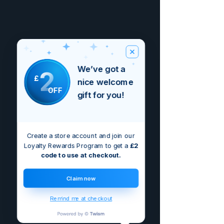
We’ve got a
2
£
nice welcome
OFF
gift for you!
Create a store account and join our
Loyalty Rewards Program to get a
£2
code to use at checkout.
Claim now
Remind me at checkout