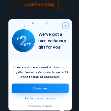
Zostaw recenzję
We’ve got a
2
£
nice welcome
OFF
gift for you!
Create a store account and join our
Loyalty Rewards Program to get a
£2
code to use at checkout.
Claim now
Remind me at checkout