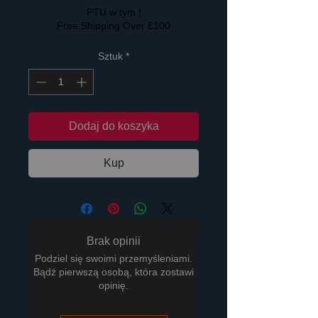
PTU w tym
|
Free Shipping Over £100
Sztuk
*
Dodaj do koszyka
Kup
Brak opinii
Podziel się swoimi przemyśleniami.
Bądź pierwszą osobą, która zostawi
opinię.