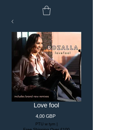
Love fool
Cena
4,00 GBP
PTU w tym
|
Free Shipping Over £100