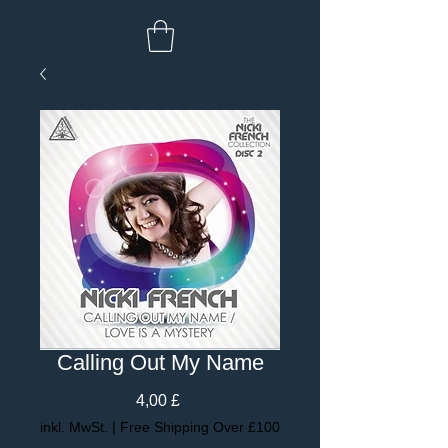
Calling Out My Name
Preis
4,00 £
inkl. MwSt.
|
Free Shipping Over £100