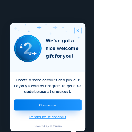
We’ve got a
2
£
nice welcome
OFF
gift for you!
Create a store account and join our
Loyalty Rewards Program to get a
£2
code to use at checkout.
Claim now
Remind me at checkout