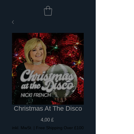
Christmas At The Disco
Preis
4,00 £
inkl. MwSt.
|
Free Shipping Over £100