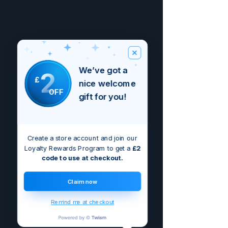
We’ve got a
2
£
nice welcome
OFF
gift for you!
Create a store account and join our
Loyalty Rewards Program to get a
£2
code to use at checkout.
Claim now
Remind me at checkout