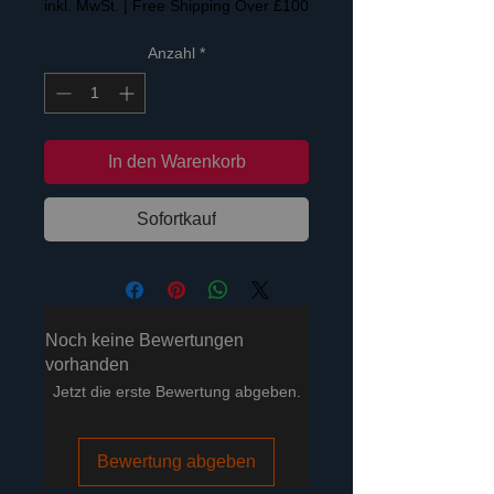
inkl. MwSt.
|
Free Shipping Over £100
Anzahl
*
In den Warenkorb
Sofortkauf
Noch keine Bewertungen
vorhanden
Jetzt die erste Bewertung abgeben.
Bewertung abgeben