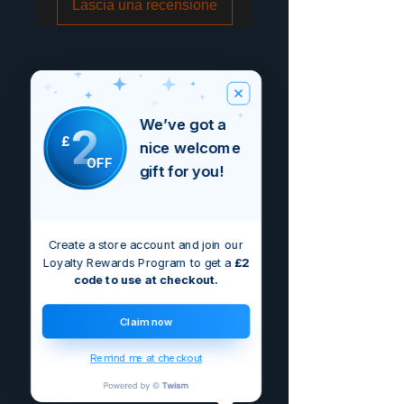
Lascia una recensione
We’ve got a
2
£
nice welcome
OFF
gift for you!
Create a store account and join our
Loyalty Rewards Program to get a
£2
code to use at checkout.
Claim now
Remind me at checkout