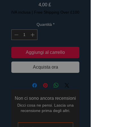
Prezzo
4,00 £
IVA inclusa
|
Free Shipping Over £100
Quantità
*
Aggiungi al carrello
Acquista ora
Non ci sono ancora recensioni
Dicci cosa ne pensi. Lascia una
recensione prima degli altri.