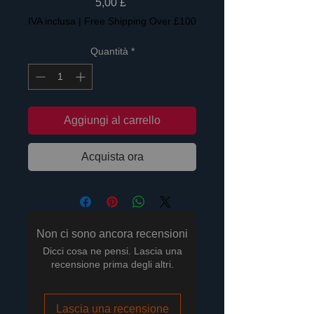
Prezzo
5,00 £
IVA inclusa
|
Free Shipping Over £100
Quantità
*
Aggiungi al carrello
Acquista ora
Non ci sono ancora recensioni
Dicci cosa ne pensi. Lascia una
recensione prima degli altri.
Lascia una recensione