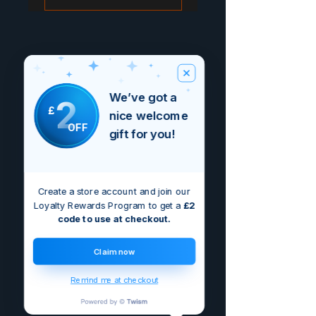
We’ve got a
2
£
nice welcome
OFF
gift for you!
Create a store account and join our
Loyalty Rewards Program to get a
£2
code to use at checkout.
Claim now
Remind me at checkout