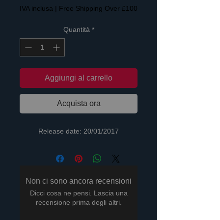
IVA inclusa
|
Free Shipping Over £100
Quantità
*
Aggiungi al carrello
Acquista ora
Release date: 20/01/2017
Non ci sono ancora recensioni
Dicci cosa ne pensi. Lascia una
recensione prima degli altri.