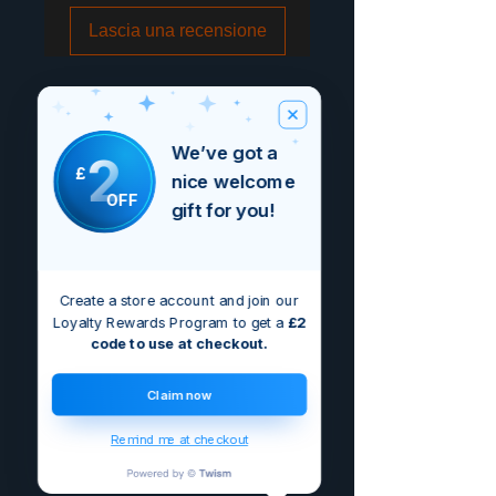
Lascia una recensione
We’ve got a
2
£
nice welcome
OFF
gift for you!
Create a store account and join our
Loyalty Rewards Program to get a
£2
code to use at checkout.
Claim now
Remind me at checkout