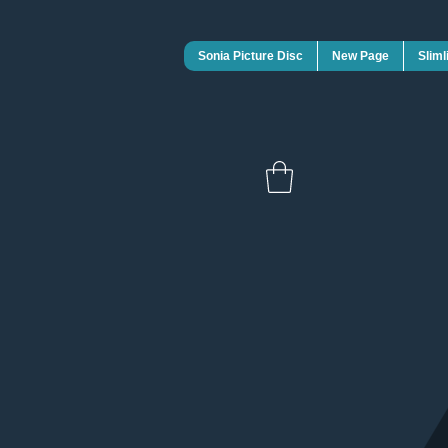
Sonia Picture Disc
New Page
Sliml