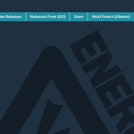
ine Releases
Releases From 2025
Store
Nicki French (Albums)