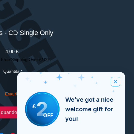
s - CD Single Only
Prezzo
4,00 £
|
Free Shipping Over £100
Quantità
*
Esaurito
We’ve got a nice
2
£
welcome gift for
 quando è disponibile
OFF
you!