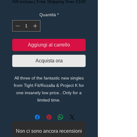
IVA inclusa
|
Free Shipping Over £100
Quantità
*
Aggiungi al carrello
Acquista ora
All three of the fantastic new singles
from Tight Fit/Rozalla & Project K for
one insanely low price...Only for a
limited time.
Non ci sono ancora recensioni