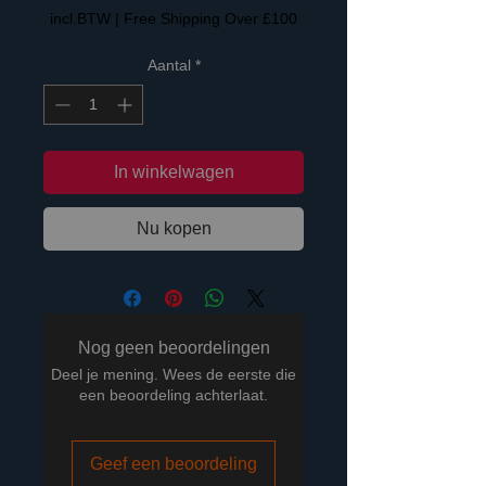
incl.BTW
|
Free Shipping Over £100
Aantal
*
In winkelwagen
Nu kopen
Nog geen beoordelingen
Deel je mening. Wees de eerste die
een beoordeling achterlaat.
Geef een beoordeling