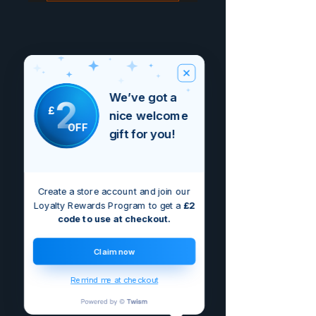
We’ve got a
2
£
nice welcome
OFF
gift for you!
Create a store account and join our
Loyalty Rewards Program to get a
£2
code to use at checkout.
Claim now
Remind me at checkout