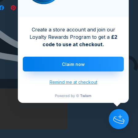
Create a store account and join our
Loyalty Rewards Program to get a
£2
code to use at checkout.
Claim now
Remind me at checkout
.