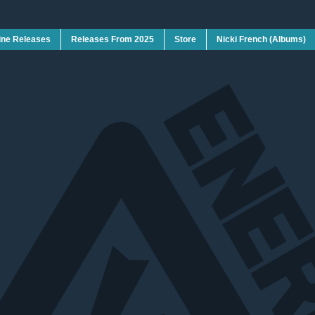
ine Releases
Releases From 2025
Store
Nicki French (Albums)