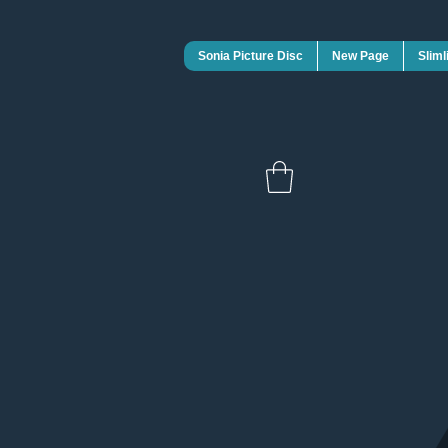
Sonia Picture Disc
New Page
Sliml