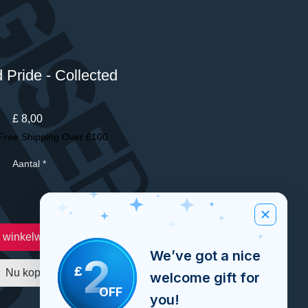
 Pride - Collected
Prijs
£ 8,00
Free Shipping Over £100
Aantal
*
n winkelwagen
We’ve got a nice
2
£
Nu kopen
welcome gift for
OFF
you!