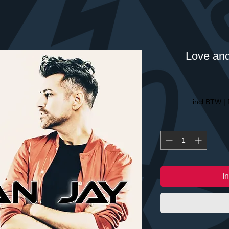
Love and
incl.BTW
|
I