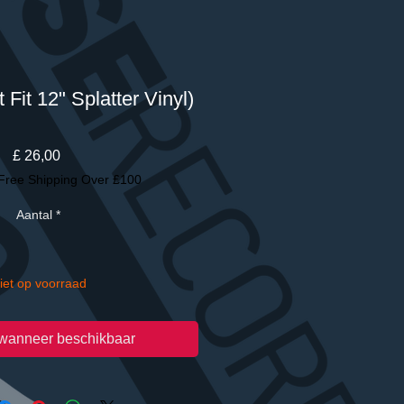
 Fit 12" Splatter Vinyl)
Prijs
£ 26,00
Free Shipping Over £100
Aantal
*
iet op voorraad
wanneer beschikbaar