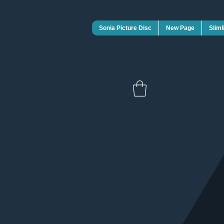
Sonia Picture Disc
New Page
Sliml