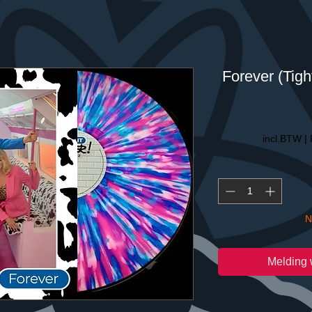
Forever (Tight
incl.BTW
|
N
Melding 