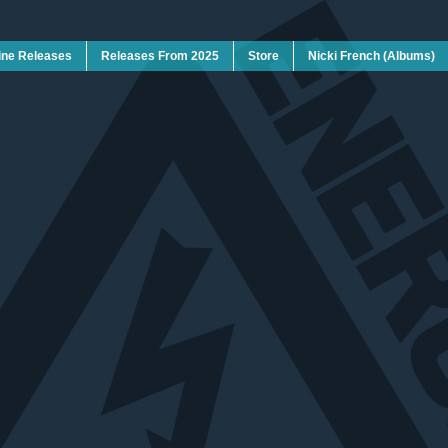
ine Releases
Releases From 2025
Store
Nicki French (Albums)