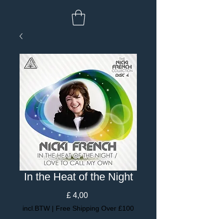
In the Heat of the Night
Prijs
£ 4,00
incl.BTW
|
Free Shipping Over £100