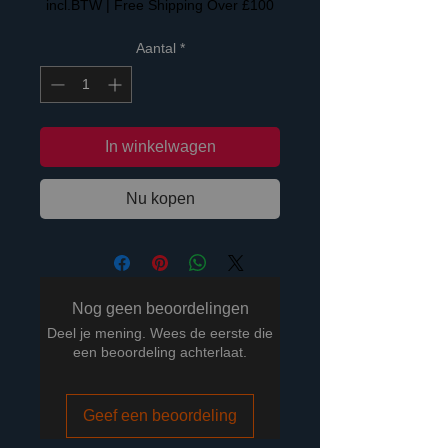
incl.BTW
|
Free Shipping Over £100
Aantal
*
In winkelwagen
Nu kopen
Nog geen beoordelingen
Deel je mening. Wees de eerste die
een beoordeling achterlaat.
Geef een beoordeling