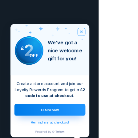
We’ve got a
2
£
nice welcome
OFF
gift for you!
Create a store account and join our
Loyalty Rewards Program to get a
£2
code to use at checkout.
Claim now
Remind me at checkout