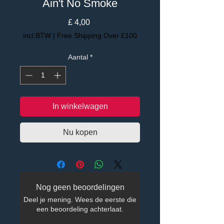
Ain't No Smoke
Prijs
£ 4,00
incl.BTW
|
Free Shipping Over £100
Aantal
*
In winkelwagen
Nu kopen
Nog geen beoordelingen
Deel je mening. Wees de eerste die
een beoordeling achterlaat.