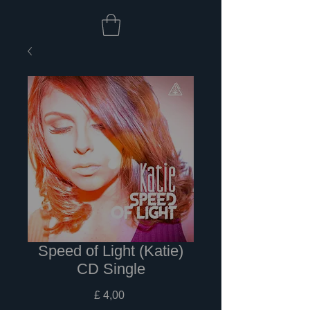
Speed of Light (Katie)
CD Single
Prijs
£ 4,00