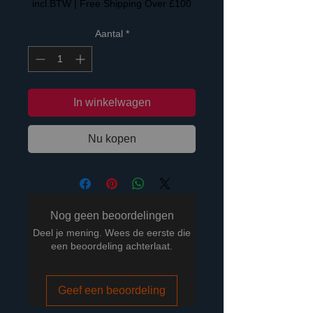
incl.BTW
|
Free Shipping Over £100
Aantal
*
In winkelwagen
Nu kopen
Nog geen beoordelingen
Deel je mening. Wees de eerste die
een beoordeling achterlaat.
Geef een beoordeling