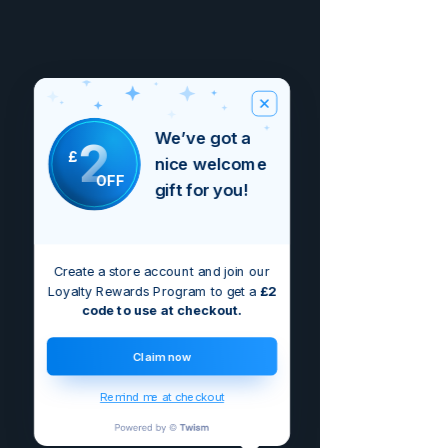
We’ve got a
2
£
nice welcome
OFF
gift for you!
Create a store account and join our
Loyalty Rewards Program to get a
£2
code to use at checkout.
Claim now
Remind me at checkout