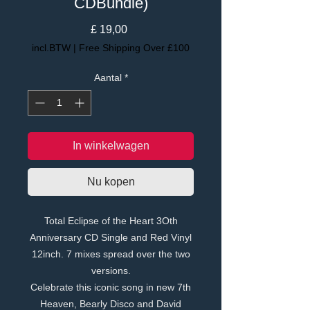
CDBundle)
Prijs
£ 19,00
incl.BTW
|
Free Shipping Over £100
Aantal
*
In winkelwagen
Nu kopen
Total Eclipse of the Heart 3Oth
Anniversary CD Single and Red Vinyl
12inch. 7 mixes spread over the two
versions.
Celebrate this iconic song in new 7th
Heaven, Bearly Disco and David