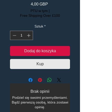
Cena
4,00 GBP
PTU w tym
|
Free Shipping Over £100
Sztuk
*
Dodaj do koszyka
Kup
Brak opinii
Podziel się swoimi przemyśleniami.
Bądź pierwszą osobą, która zostawi
opinię.