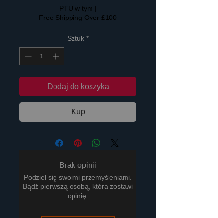
PTU w tym
|
Free Shipping Over £100
Sztuk
*
Dodaj do koszyka
Kup
Brak opinii
Podziel się swoimi przemyśleniami.
Bądź pierwszą osobą, która zostawi
opinię.