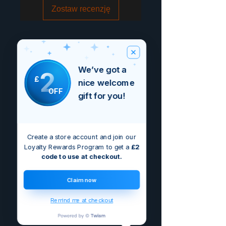
Zostaw recenzję
We’ve got a
2
£
nice welcome
OFF
gift for you!
Create a store account and join our
Loyalty Rewards Program to get a
£2
code to use at checkout.
Claim now
Remind me at checkout