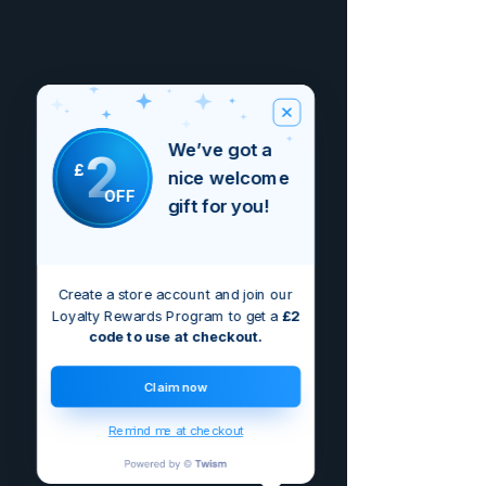
We’ve got a
2
£
nice welcome
OFF
gift for you!
Create a store account and join our
Loyalty Rewards Program to get a
£2
code to use at checkout.
Claim now
Remind me at checkout