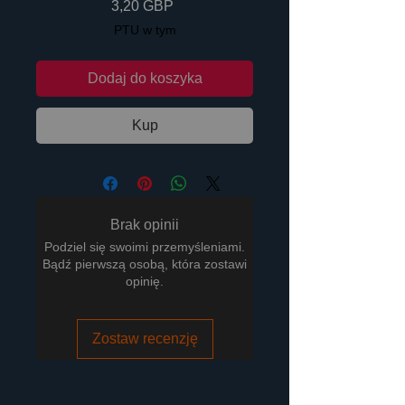
Cena
3,20 GBP
PTU w tym
Dodaj do koszyka
Kup
Brak opinii
Podziel się swoimi przemyśleniami.
Bądź pierwszą osobą, która zostawi
opinię.
Zostaw recenzję