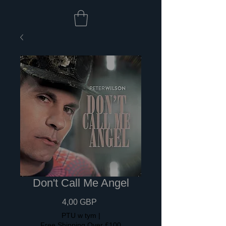
Don't Call Me Angel
Cena
4,00 GBP
PTU w tym
|
Free Shipping Over £100