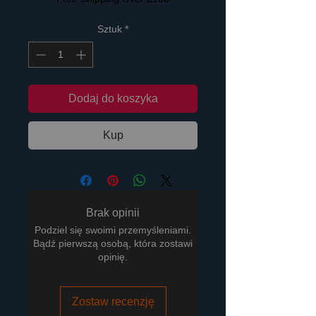
Sztuk
*
Dodaj do koszyka
Kup
Brak opinii
Podziel się swoimi przemyśleniami.
Bądź pierwszą osobą, która zostawi
opinię.
Zostaw recenzję