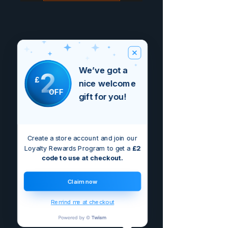
We’ve got a
2
£
nice welcome
OFF
gift for you!
Create a store account and join our
Loyalty Rewards Program to get a
£2
code to use at checkout.
Claim now
Remind me at checkout