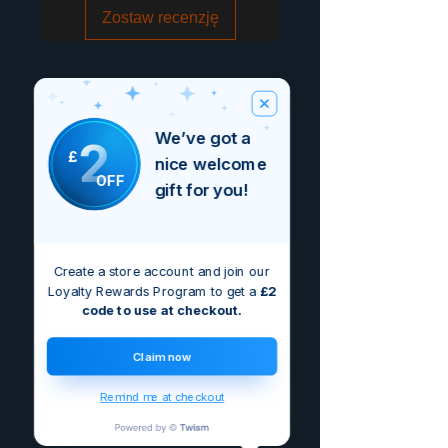
Zostaw recenzję
We’ve got a
2
£
nice welcome
OFF
gift for you!
Create a store account and join our
Loyalty Rewards Program to get a
£2
code to use at checkout.
Claim now
Remind me at checkout