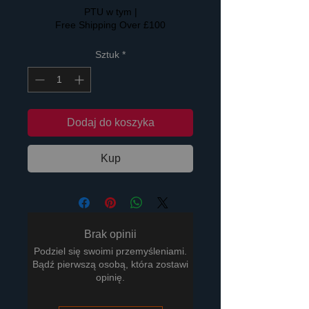
PTU w tym
|
Free Shipping Over £100
Sztuk
*
Dodaj do koszyka
Kup
Brak opinii
Podziel się swoimi przemyśleniami.
Bądź pierwszą osobą, która zostawi
opinię.