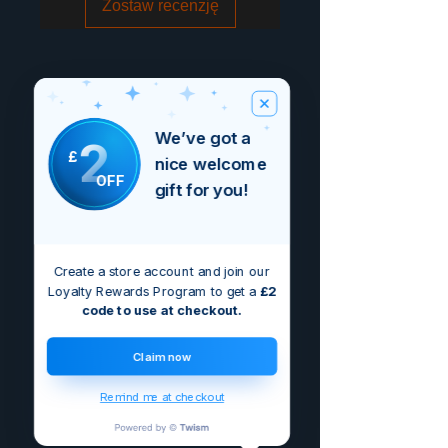
Zostaw recenzję
We’ve got a
2
£
nice welcome
OFF
gift for you!
Create a store account and join our
Loyalty Rewards Program to get a
£2
code to use at checkout.
Claim now
Remind me at checkout