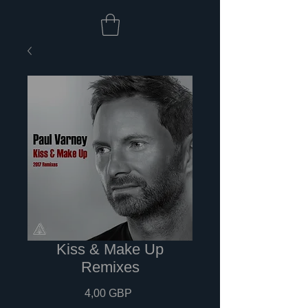
Kiss & Make Up
Remixes
Cena
4,00 GBP