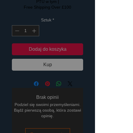
PTU w tym
|
Free Shipping Over £100
Sztuk
*
Dodaj do koszyka
Kup
Brak opinii
Podziel się swoimi przemyśleniami.
Bądź pierwszą osobą, która zostawi
opinię.