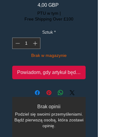
Cena
4,00 GBP
PTU w tym
|
Free Shipping Over £100
Sztuk
*
Brak w magazynie
Powiadom, gdy artykuł będzie dostępny
Brak opinii
Podziel się swoimi przemyśleniami.
Bądź pierwszą osobą, która zostawi
opinię.