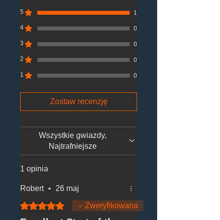
5
1
4
0
3
0
2
0
1
0
Zostaw recenzję
Wszystkie gwiazdy,
Najtrafniejsze
1 opinia
Robert
•
26 maj
Oceniono na 5 z 5 gwiazdek.
Zweryfikowana