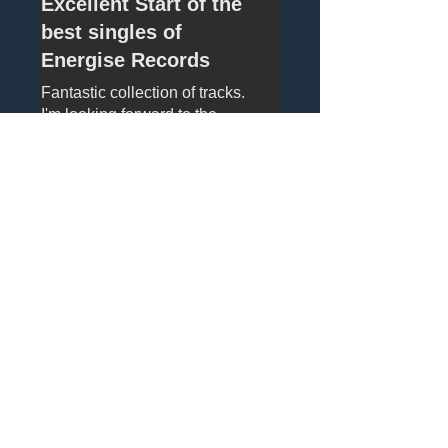
Excellent Start of the
best singles of
Energise Records
Fantastic collection of tracks.
I'm looking forward to the
future volumes of this new
series
Pomogliśmy Ci?
Tak