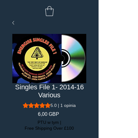
Singles File 1- 2014-16
Various
Ocena to 5.0 na pięć gwiazdek na podstawie 1 recen
5.0 | 1 opinia
Cena
6,00 GBP
PTU w tym
|
Free Shipping Over £100