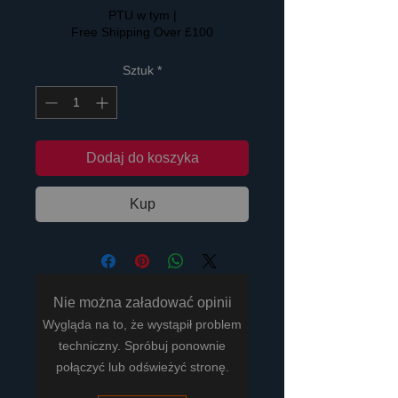
PTU w tym
|
Free Shipping Over £100
Sztuk
*
Dodaj do koszyka
Kup
Nie można załadować opinii
Wygląda na to, że wystąpił problem
techniczny. Spróbuj ponownie
połączyć lub odświeżyć stronę.