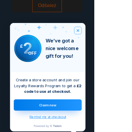
Odśwież
We’ve got a
2
£
nice welcome
OFF
gift for you!
Create a store account and join our
Loyalty Rewards Program to get a
£2
code to use at checkout.
Claim now
Remind me at checkout