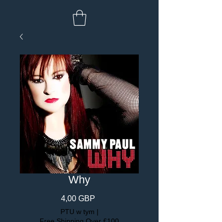
Why
Cena
4,00 GBP
PTU w tym
|
Free Shipping Over £100