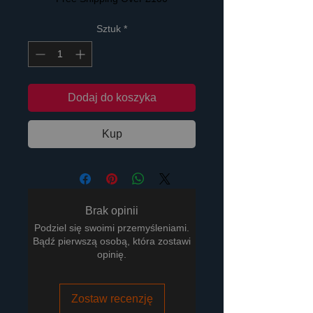
Sztuk
*
Dodaj do koszyka
Kup
Brak opinii
Podziel się swoimi przemyśleniami.
Bądź pierwszą osobą, która zostawi
opinię.
Zostaw recenzję