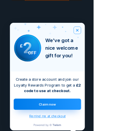
We’ve got a
2
£
nice welcome
OFF
gift for you!
Create a store account and join our
Loyalty Rewards Program to get a
£2
code to use at checkout.
Claim now
Remind me at checkout