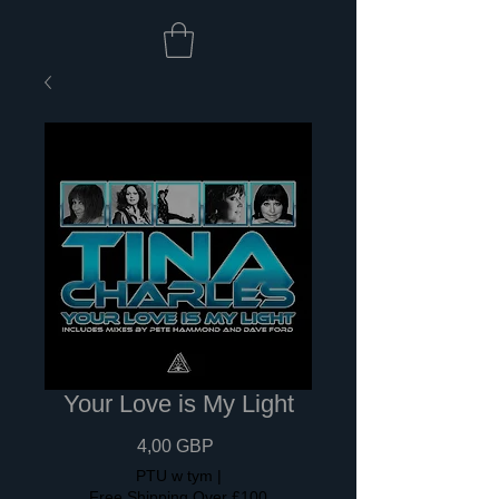
Your Love is My Light
Cena
4,00 GBP
PTU w tym
|
Free Shipping Over £100